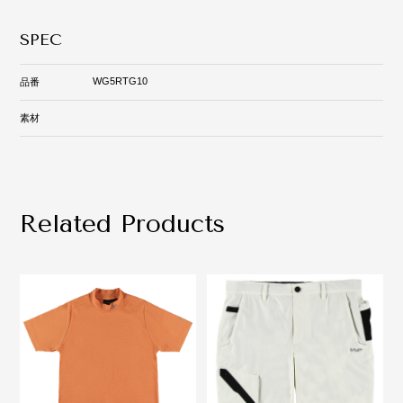
SPEC
WG5RTG10
品番
素材
Related Products