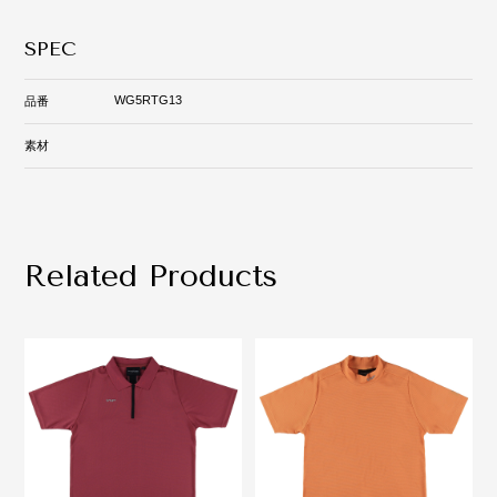
SPEC
WG5RTG13
品番
素材
Related Products